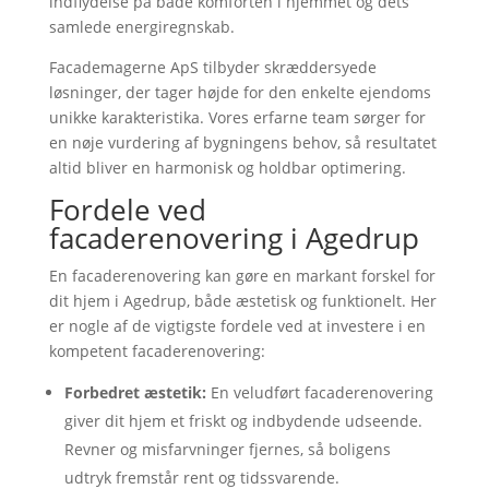
indflydelse på både komforten i hjemmet og dets
samlede energiregnskab.
Facademagerne ApS tilbyder skræddersyede
løsninger, der tager højde for den enkelte ejendoms
unikke karakteristika. Vores erfarne team sørger for
en nøje vurdering af bygningens behov, så resultatet
altid bliver en harmonisk og holdbar optimering.
Fordele ved
facaderenovering i Agedrup
En facaderenovering kan gøre en markant forskel for
dit hjem i Agedrup, både æstetisk og funktionelt. Her
er nogle af de vigtigste fordele ved at investere i en
kompetent facaderenovering:
Forbedret æstetik:
En veludført facaderenovering
giver dit hjem et friskt og indbydende udseende.
Revner og misfarvninger fjernes, så boligens
udtryk fremstår rent og tidssvarende.