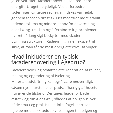
Ja, en veludført facaderenovering kan reducere
energiforbruget betydeligt. Ved at forbedre
isoleringen og tætne revner, mindskes varmetab
gennem facaden drastisk. Det medfører mere stabilt
indendørsklima og mindre behov for opvarmning
eller køling. Det kan også forhindre fugtproblemer,
hvilket på lang sigt beskytter mod skader i
bygningsstrukturen. Rådgivning fra en ekspert vil
sikre, at man får de mest energieffektive løsninger.
Hvad inkluderer en typisk
facaderenovering i Agedrup?
Facaderenovering omfatter ofte reparation af revner,
maling og opgradering af isolering.
Materialeudskiftning kan også være nødvendigt,
såsom nye mursten eller puds, afhængig af husets
nuværende tilstand. Der tages højde for både
æstetik og funktionskrav, således at boligen bliver
både smuk og praktisk. En lokal fagekspert kan
hjælpe med at skræddersy løsningen til boligen og