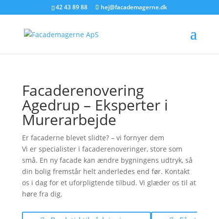
42 43 89 88
hej@facademagerne.dk
Facaderenovering
Agedrup – Eksperter i
Murerarbejde
Er facaderne blevet slidte?
– vi fornyer dem
Vi er specialister i facaderenoveringer, store som
små. En ny facade kan ændre bygningens udtryk, så
din bolig fremstår helt anderledes end før. Kontakt
os i dag for et uforpligtende tilbud. Vi glæder os til at
høre fra dig.