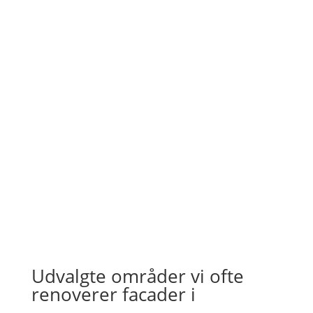
"Kom til tiden og overholdt alle aftaler"
- Jan Bo
"Vi sparede mere end 1/3 af prisen"
- Camilla Henriksen
Udvalgte områder vi ofte
renoverer facader i