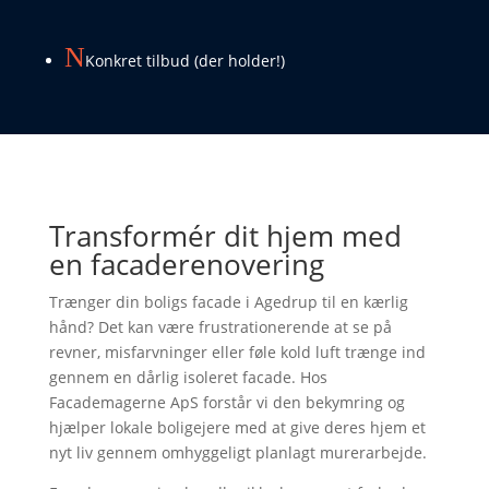
N
Konkret tilbud (der holder!)
Transformér dit hjem med
en facaderenovering
Trænger din boligs facade i Agedrup til en kærlig
hånd? Det kan være frustrationerende at se på
revner, misfarvninger eller føle kold luft trænge ind
gennem en dårlig isoleret facade. Hos
Facademagerne ApS forstår vi den bekymring og
hjælper lokale boligejere med at give deres hjem et
nyt liv gennem omhyggeligt planlagt murerarbejde.