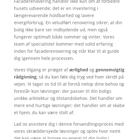
Facaderenovering handler ikke kun om at forbedre
husets udseende; det er en investering i
længerevarende holdbarhed og lavere
energiforbrug. En veludført renovering sikrer, at din
bolig ikke bare ser indbydende ud, men også
fungerer optimalt både sommer og vinter. Vores
team af specialister kommer med solid erfaring
inden for facaderenovering og står klar til at guide
dig igennem hele processen.
Vores tilgang er præget af
ærlighed
og
gennemsigtig
rådgivning
, så du kan føle dig tryg ved hver skridt på
vejen. Vi tager os tid til at forstå netop dine behov og
foreslår kun løsninger, der passer til din boligs
unikke arkitektur og tilstandsbehov. Det handler om
mere end hurtige løsninger; det handler om at skabe
et hjem, du kan være stolt af.
Lad os assistere dig i denne forvandlingsproces med
vores skræddersyede løsninger og oplev hvor nemt
det kan være at bringe ny energi til din bolig i