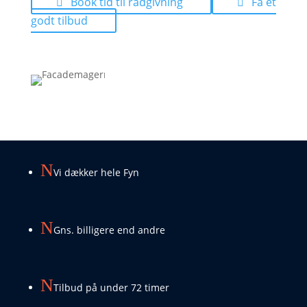
Book tid til rådgivning
Få et
godt tilbud
N
Vi dækker hele Fyn
N
Gns. billigere end andre
N
Tilbud på under 72 timer