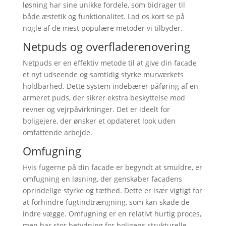
løsning har sine unikke fordele, som bidrager til
både æstetik og funktionalitet. Lad os kort se på
nogle af de mest populære metoder vi tilbyder.
Netpuds og overfladerenovering
Netpuds er en effektiv metode til at give din facade
et nyt udseende og samtidig styrke murværkets
holdbarhed. Dette system indebærer påføring af en
armeret puds, der sikrer ekstra beskyttelse mod
revner og vejrpåvirkninger. Det er ideelt for
boligejere, der ønsker et opdateret look uden
omfattende arbejde.
Omfugning
Hvis fugerne på din facade er begyndt at smuldre, er
omfugning en løsning, der genskaber facadens
oprindelige styrke og tæthed. Dette er især vigtigt for
at forhindre fugtindtrængning, som kan skade de
indre vægge. Omfugning er en relativt hurtig proces,
men har stor betydning for boligens strukturelle