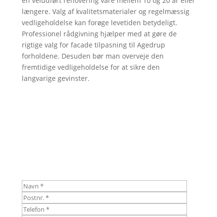
en veludført renovering vare mellem 10 og 20 år eller
længere. Valg af kvalitetsmaterialer og regelmæssig
vedligeholdelse kan forøge levetiden betydeligt.
Professionel rådgivning hjælper med at gøre de
rigtige valg for facade tilpasning til Agedrup
forholdene. Desuden bør man overveje den
fremtidige vedligeholdelse for at sikre den
langvarige gevinster.
Skal vi hjælpe dig?
Udfyld kontaktformularen og bliv ringet op hurtigst
muligt.